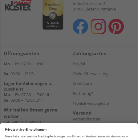
Industriestrasse 3
31180 Giesen/Emmerke
Öffnungszeiten:
Zahlungsarten
Mo. – Fr.
07:00 – 18:00
PayPal
Sa.
09:00 – 13:00
Onlineüberweisung
Lager für Abholungen u.
Kreditkarte
Zuschnitt
Rechnung*
Mo. – Fr.
07:30 – 17:00 Uhr
Sa.
09:00 – 13:00 Uhr
*Bonität vorausgesetzt
Wir helfen Ihnen gerne
Versand
weiter
Versandkosten
Tel.:
+49 5121 930211
E-Mail:
holzlandshop@holzland-
koester.de