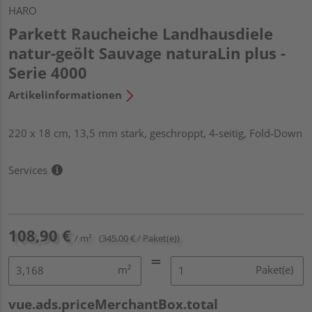
HARO
Parkett Raucheiche Landhausdiele
natur-geölt Sauvage naturaLin plus -
Serie 4000
Artikelinformationen
220 x 18 cm, 13,5 mm stark, geschroppt, 4-seitig, Fold-Down
Services
108,90 €
/ m²
(345,00 € / Paket(e))
m²
Paket(e)
vue.ads.priceMerchantBox.total