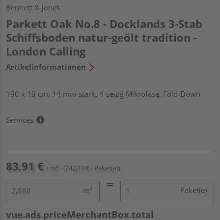
Bennett & Jones
Parkett Oak No.8 - Docklands 3-Stab
Schiffsboden natur-geölt tradition -
London Calling
Artikelinformationen
190 x 19 cm, 14 mm stark, 4-seitig Mikrofase, Fold-Down
Services
83,91 €
/ m²
(242,33 € / Paket(e))
m²
Paket(e)
vue.ads.priceMerchantBox.total