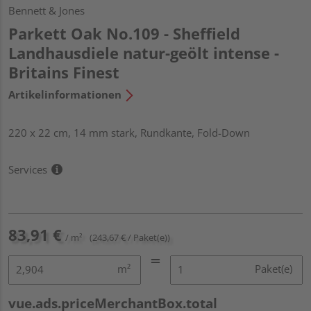
Bennett & Jones
Parkett Oak No.109 - Sheffield
Landhausdiele natur-geölt intense -
Britains Finest
Artikelinformationen
220 x 22 cm, 14 mm stark, Rundkante, Fold-Down
Services
83,91 €
/ m²
(243,67 € / Paket(e))
m²
Paket(e)
vue.ads.priceMerchantBox.total