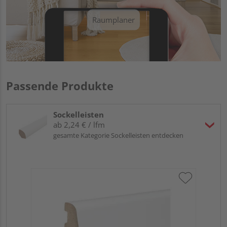
Raumplaner
Passende Produkte
Sockelleisten
ab 2,24 € / lfm
gesamte Kategorie Sockelleisten entdecken
HA
wei