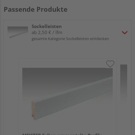
Passende Produkte
Sockelleisten
ab 2,50 € / lfm
gesamte Kategorie Sockelleisten entdecken
ME
Fu
32