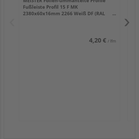
MEISTER Folien-ummantelte Profile
Fußleiste Profil 15 F MK
2380x60x16mm 2266 Weiß DF (RAL
9016)
4,20 €
/ lfm