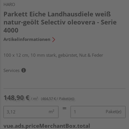
HARO
Parkett Eiche Landhausdiele weiß
natur-geölt Selectiv oleovera - Serie
4000
Artikelinformationen
100 x 12 cm, 10 mm stark, gebürstet, Nut & Feder
Services
148,90 €
/ m²
(464,57 € / Paket(e))
m²
Paket(e)
vue.ads.priceMerchantBox.total