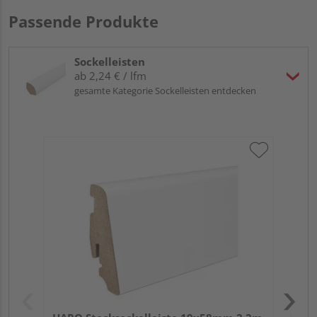
Passende Produkte
Sockelleisten
ab 2,24 € / lfm
gesamte Kategorie Sockelleisten entdecken
HA
wei