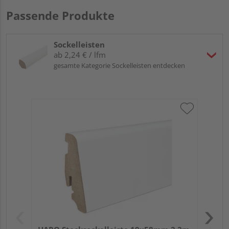
Passende Produkte
Sockelleisten
ab 2,24 € / lfm
gesamte Kategorie Sockelleisten entdecken
HA
wei