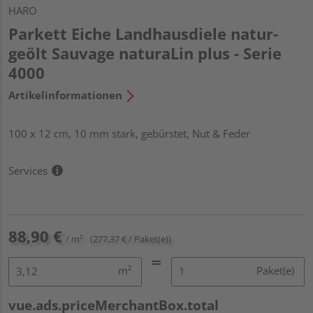
HARO
Parkett Eiche Landhausdiele natur-
geölt Sauvage naturaLin plus - Serie
4000
Artikelinformationen
100 x 12 cm, 10 mm stark, gebürstet, Nut & Feder
Services
88,90 €
/ m²
(277,37 € / Paket(e))
m²
Paket(e)
vue.ads.priceMerchantBox.total