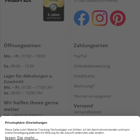
31180 Giesen/Emmerke
Öffnungszeiten:
Zahlungsarten
Mo. – Fr.
07:00 – 18:00
PayPal
Sa.
09:00 – 13:00
Onlineüberweisung
Lager für Abholungen u.
Kreditkarte
Zuschnitt
Rechnung*
Mo. – Fr.
07:30 – 17:00 Uhr
Sa.
09:00 – 13:00 Uhr
*Bonität vorausgesetzt
Wir helfen Ihnen gerne
Versand
weiter
Versandkosten
Tel.:
+49 5121 930211
E-Mail:
holzlandshop@holzland-
koester.de
Newsletter