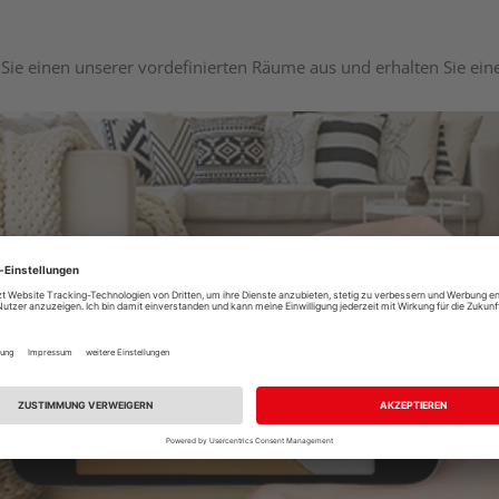
Sie einen unserer vordefinierten Räume aus und erhalten Sie ei
Raumplaner