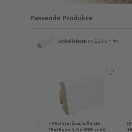
Passende Produkte
Sockelleisten
ab 2,24 € / lfm
HARO Stecksockelleiste
HA
19x58mm 2,2m MDF weiß
1