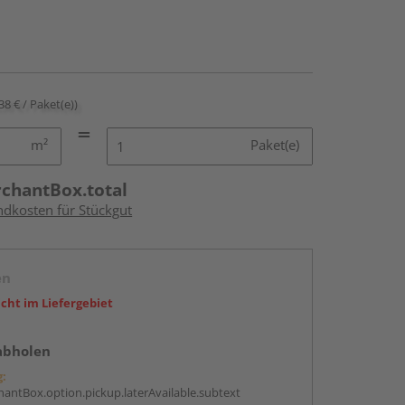
38 € / Paket(e))
m²
Paket(e)
rchantBox.total
ndkosten für Stückgut
en
icht im Liefergebiet
abholen
g:
antBox.option.pickup.laterAvailable.subtext