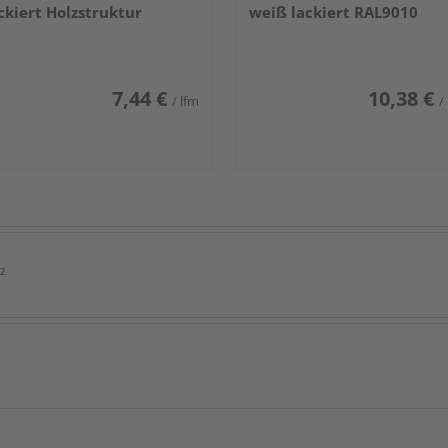
ckiert Holzstruktur
weiß lackiert RAL9010
7,44 €
10,38 €
/ lfm
/
²