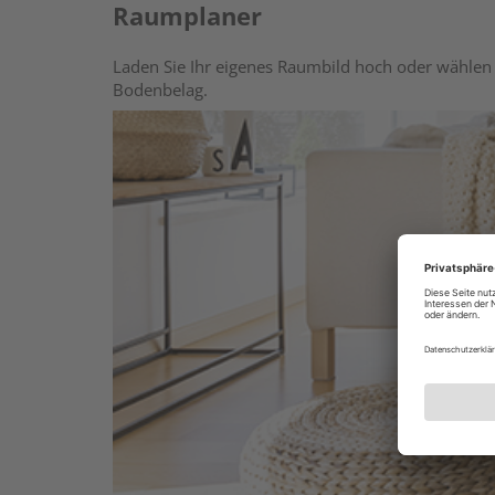
Raumplaner
Laden Sie Ihr eigenes Raumbild hoch oder wählen 
Bodenbelag.