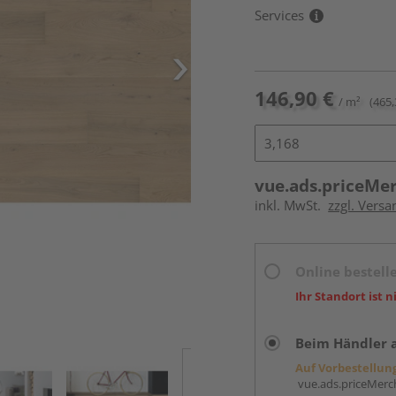
Services
146,90 €
/ m²
(465,
vue.ads.priceMe
inkl. MwSt.
zzgl. Versa
Online bestell
Ihr Standort ist n
Beim Händler 
Auf Vorbestellun
vue.ads.priceMerch