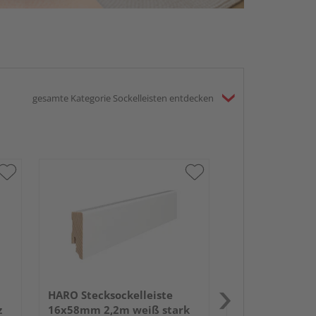
gesamte Kategorie Sockelleisten entdecken
HARO Sockelle
2,4m o.Fräsung
foliert RAL901
PEFC 70%-zertif
HARO Stecksockelleiste
z
16x58mm 2,2m weiß stark