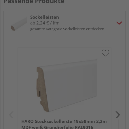
Passende Produkte
Sockelleisten
ab 2,24 € / lfm
gesamte Kategorie Sockelleisten entdecken
HA
wei
HARO Stecksockelleiste 19x58mm 2,2m
MDF weiß Grundierfolie RAL9016