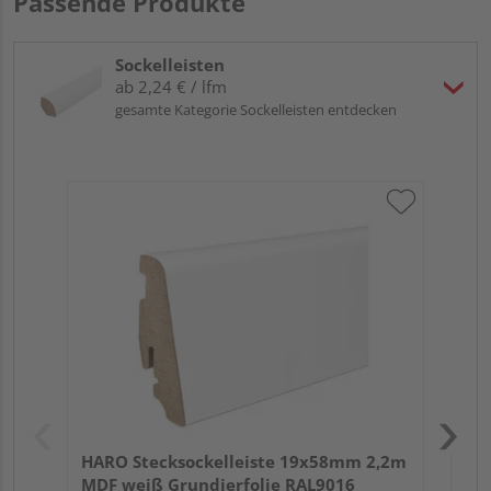
Passende Produkte
Sockelleisten
ab 2,24 € / lfm
gesamte Kategorie Sockelleisten entdecken
HA
wei
HARO Stecksockelleiste 19x58mm 2,2m
MDF weiß Grundierfolie RAL9016