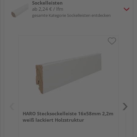
Sockelleisten
ab 2,24 € / lfm
gesamte Kategorie Sockelleisten entdecken
HA
2,4
HARO Stecksockelleiste 16x58mm 2,2m
weiß lackiert Holzstruktur