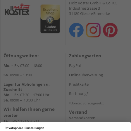
Holz Köster GmbH & Co. KG
Industriestrasse 3
31180 Giesen/Emmerke
Öffnungszeiten:
Zahlungsarten
Mo. – Fr.
07:00 – 18:00
PayPal
Sa.
09:00 – 13:00
Onlineüberweisung
Lager für Abholungen u.
Kreditkarte
Zuschnitt
Rechnung*
Mo. – Fr.
07:30 – 17:00 Uhr
Sa.
09:00 – 13:00 Uhr
*Bonität vorausgesetzt
Wir helfen Ihnen gerne
Versand
weiter
Versandkosten
Tel.:
+49 5121 930211
E-Mail:
holzlandshop@holzland-