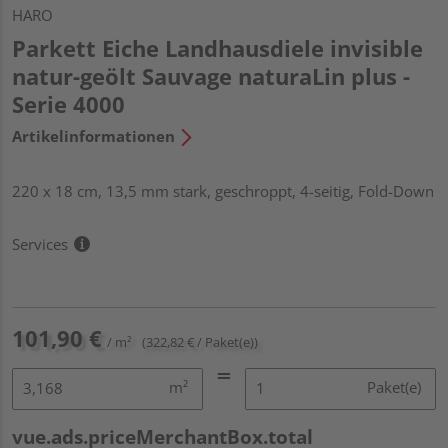
HARO
Parkett Eiche Landhausdiele invisible
natur-geölt Sauvage naturaLin plus -
Serie 4000
Artikelinformationen
220 x 18 cm, 13,5 mm stark, geschroppt, 4-seitig, Fold-Down
Services
101,90 €
/ m²
(322,82 € / Paket(e))
m²
Paket(e)
vue.ads.priceMerchantBox.total