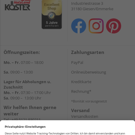
Industriestrasse 3
31180 Giesen/Emmerke
Öffnungszeiten:
Zahlungsarten
Mo. – Fr.
07:00 – 18:00
PayPal
Sa.
09:00 – 13:00
Onlineüberweisung
Lager für Abholungen u.
Kreditkarte
Zuschnitt
Rechnung*
Mo. – Fr.
07:30 – 17:00 Uhr
Sa.
09:00 – 13:00 Uhr
*Bonität vorausgesetzt
Wir helfen Ihnen gerne
Versand
weiter
Versandkosten
Tel.:
+49 5121 930211
E-Mail:
holzlandshop@holzland-
koester.de