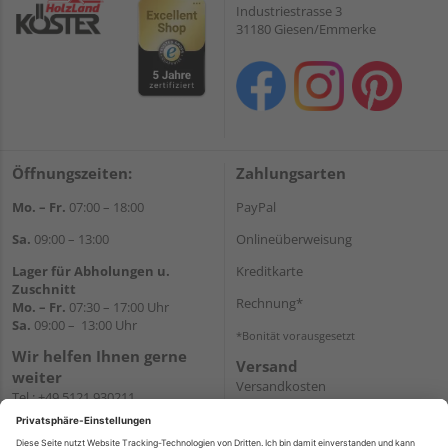
Industriestrasse 3
31180 Giesen/Emmerke
Öffnungszeiten:
Zahlungsarten
Mo. – Fr.
07:00 – 18:00
PayPal
Sa.
09:00 – 13:00
Onlineüberweisung
Lager für Abholungen u.
Kreditkarte
Zuschnitt
Rechnung*
Mo. – Fr.
07:30 – 17:00 Uhr
Sa.
09:00 – 13:00 Uhr
*Bonität vorausgesetzt
Wir helfen Ihnen gerne
Versand
weiter
Versandkosten
Tel.:
+49 5121 930211
E-Mail:
holzlandshop@holzland-
koester.de