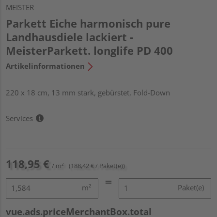
MEISTER
Parkett Eiche harmonisch pure
Landhausdiele lackiert -
MeisterParkett. longlife PD 400
Artikelinformationen
220 x 18 cm, 13 mm stark, gebürstet, Fold-Down
Services
118,95 €
/ m²
(188,42 € / Paket(e))
m²
Paket(e)
vue.ads.priceMerchantBox.total