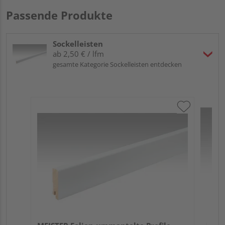
Passende Produkte
Sockelleisten
ab 2,50 € / lfm
gesamte Kategorie Sockelleisten entdecken
ME
Fu
32