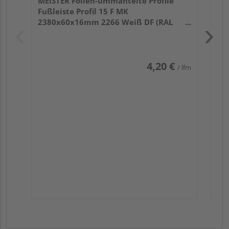
MEISTER Folien-ummantelte Profile
Fußleiste Profil 15 F MK
2380x60x16mm 2266 Weiß DF (RAL
9016)
4,20 €
/ lfm