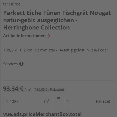
ter Hürne
Parkett Eiche Fünen Fischgrät Nougat
natur-geölt ausgeglichen -
Herringbone Collection
Artikelinformationen
108,2 x 16,2 cm, 12 mm stark, 4-seitig gefast, Nut & Feder
Services
93,34 €
/ m²
(130,89 € / Paket(e))
m²
Paket(e)
vue.ads.priceMerchantBox.total