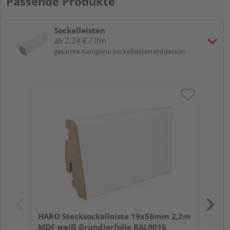
Passende Produkte
Sockelleisten
ab 2,24 € / lfm
gesamte Kategorie Sockelleisten entdecken
HA
wei
HARO Stecksockelleiste 19x58mm 2,2m
MDF weiß Grundierfolie RAL9016