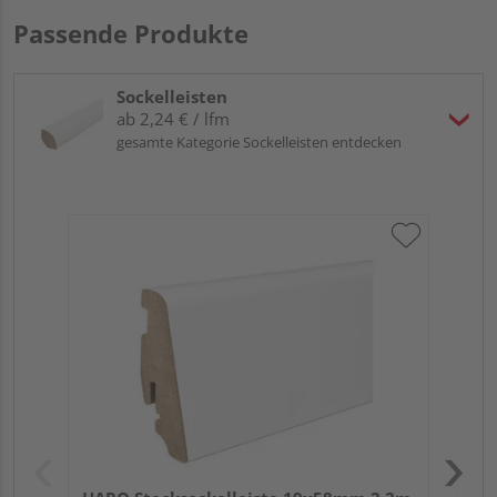
Passende Produkte
Sockelleisten
ab 2,24 € / lfm
gesamte Kategorie Sockelleisten entdecken
HA
wei