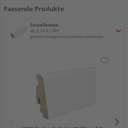
Passende Produkte
Sockelleisten
ab 2,24 € / lfm
gesamte Kategorie Sockelleisten entdecken
HA
wei