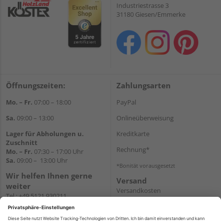
Industriestrasse 3
31180 Giesen/Emmerke
Öffnungszeiten:
Zahlungsarten
Mo. – Fr.
07:00 – 18:00
PayPal
Sa.
09:00 – 13:00
Onlineüberweisung
Lager für Abholungen u.
Kreditkarte
Zuschnitt
Rechnung*
Mo. – Fr.
07:30 – 17:00 Uhr
Sa.
09:00 – 13:00 Uhr
*Bonität vorausgesetzt
Wir helfen Ihnen gerne
Versand
weiter
Versandkosten
Tel.:
+49 5121 930211
E-Mail:
holzlandshop@holzland-
koester.de