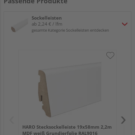
Passende Produkte
Sockelleisten
ab 2,24 € / lfm
gesamte Kategorie Sockelleisten entdecken
HA
wei
HARO Stecksockelleiste 19x58mm 2,2m
MDF weiß Grundierfolie RAL9016