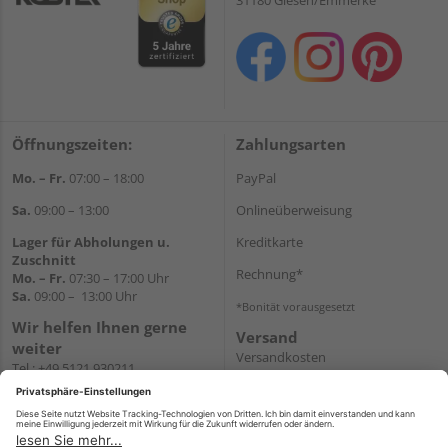
31180 Giesen/Emmerke
Öffnungszeiten:
Zahlungsarten
Mo. – Fr.
07:00 – 18:00
PayPal
Sa.
09:00 – 13:00
Onlineüberweisung
Lager für Abholungen u.
Kreditkarte
Zuschnitt
Rechnung*
Mo. – Fr.
07:30 – 17:00 Uhr
Sa.
09:00 – 13:00 Uhr
*Bonität vorausgesetzt
Wir helfen Ihnen gerne
Versand
weiter
Versandkosten
Tel.:
+49 5121 930211
E-Mail:
holzlandshop@holzland-
koester.de
Newsletter