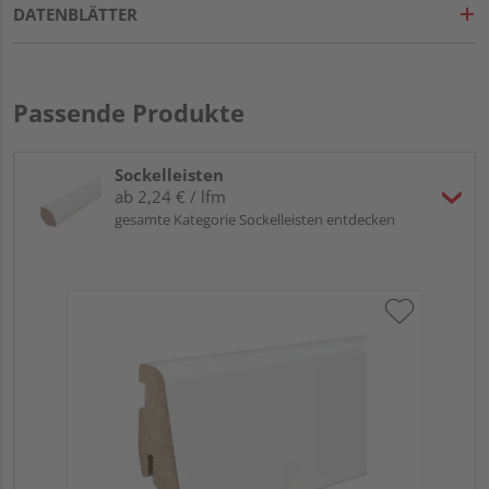
DATENBLÄTTER
Passende Produkte
Sockelleisten
ab 2,24 € / lfm
gesamte Kategorie Sockelleisten entdecken
HA
wei