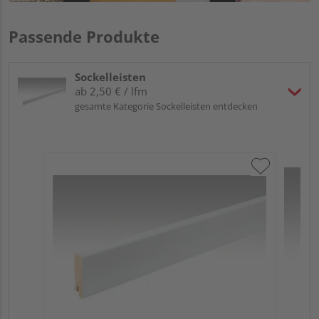
Passende Produkte
Sockelleisten
ab 2,50 € / lfm
gesamte Kategorie Sockelleisten entdecken
ME
Fu
32