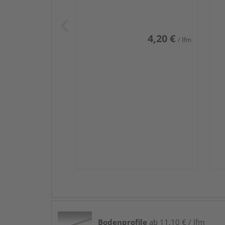
Weiß DF (RAL 9016)
we
4,20 €
/ lfm
Bodenprofile
ab 11,10 € / lfm