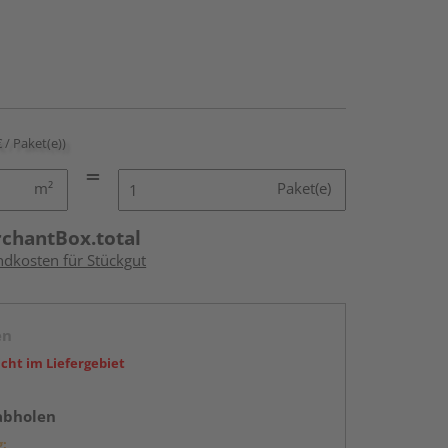
€ / Paket(e))
m²
Paket(e)
rchantBox.total
ndkosten für Stückgut
en
icht im Liefergebiet
abholen
g: