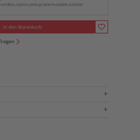
antBox.option.pickup.laterAvailable.subtext
In den Warenkorb
fragen