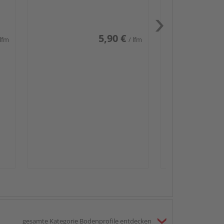
weiß glänzend DF
5,90 €
 lfm
/ lfm
Passendes Zube
Sockelleis
gesamte Kategorie Bodenprofile entdecken