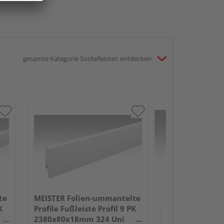
gesamte Kategorie Sockelleisten entdecken
MEISTER Folie
Profile Fußleist
2380x50x18mm
Anthrazit DF
te
MEISTER Folien-ummantelte
K
Profile Fußleiste Profil 9 PK
2380x80x18mm 324 Uni