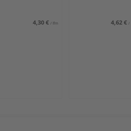
iß glänzend DF
weiß glänzend DF
4,30 €
4,62 €
/ lfm
/