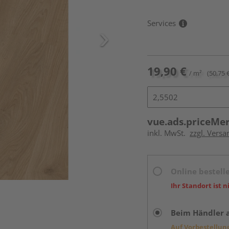
Services
19,90 €
/ m²
(50,75 
vue.ads.priceMe
inkl. MwSt.
zzgl. Versa
Online bestell
Ihr Standort ist n
Beim Händler 
Auf Vorbestellun