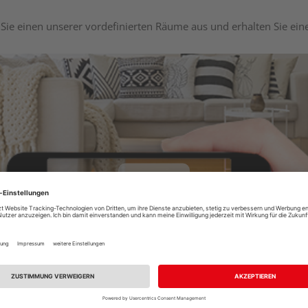
Sie einen unserer vordefinierten Räume aus und erhalten Sie ei
Raumplaner