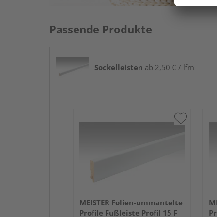
Passende Produkte
Sockelleisten
ab 2,50 € / lfm
MEISTER Folien-ummantelte
ME
Profile Fußleiste Profil 15 F
Pr