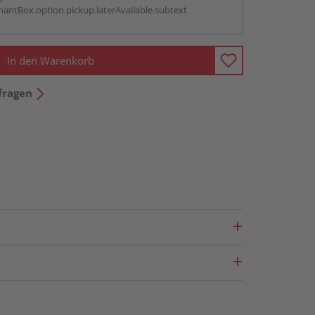
antBox.option.pickup.laterAvailable.subtext
In den Warenkorb
fragen