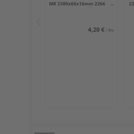
MK 2380x60x16mm 2266
2
Weiß DF (RAL 9016)
we
4,20 €
/ lfm