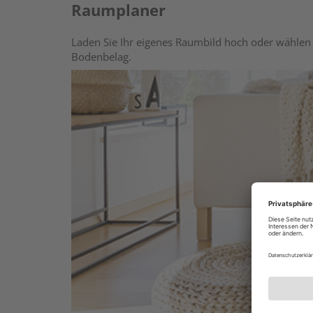
Raumplaner
Laden Sie Ihr eigenes Raumbild hoch oder wählen 
Bodenbelag.