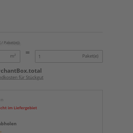
€ / Paket(e))
m²
Paket(e)
rchantBox.total
ndkosten für Stückgut
en
icht im Liefergebiet
abholen
g: