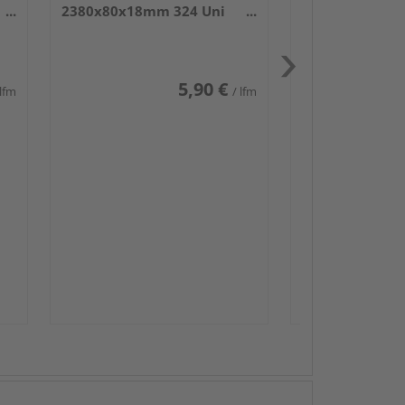
2380x80x18mm 324 Uni
weiß glänzend DF
5,90 €
 lfm
/ lfm
Passendes Zube
Sockelleis