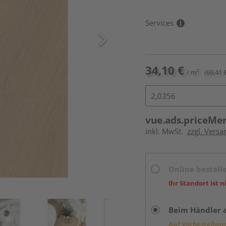
Services
34,10 €
/ m²
(69,41 
vue.ads.priceMe
inkl. MwSt.
zzgl. Versa
Online bestell
Ihr Standort ist n
Beim Händler 
Auf Vorbestellun