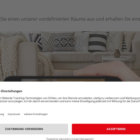
Sie einen unserer vordefinierten Räume aus und erhalten Sie ei
Raumplaner