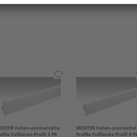
ISTER Folien-ummantelte
MEISTER Folien-ummantel
ofile Fußleiste Profil 3 PK
Profile Fußleiste Profil 8 P