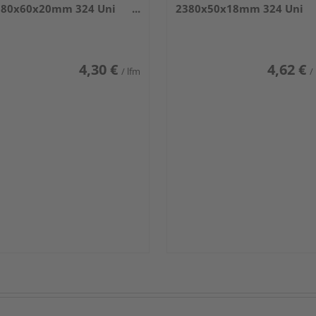
380x60x20mm 324 Uni
2380x50x18mm 324 Uni
iß glänzend DF
weiß glänzend DF
4,30 €
4,62 €
/ lfm
/