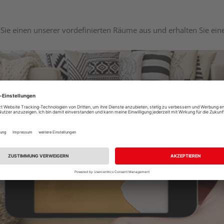
Sie einen unserer vordefinierten Räume aus und erhalten Sie ei
Raumplaner