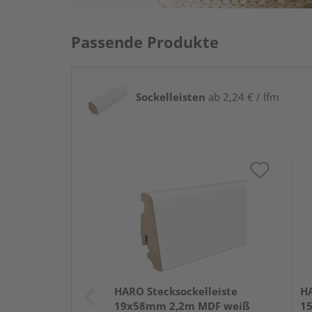
Passende Produkte
Sockelleisten
ab 2,24 € / lfm
HARO Stecksockelleiste
HA
19x58mm 2,2m MDF weiß
1