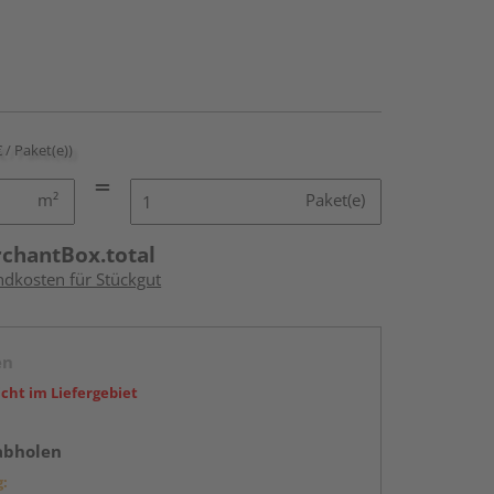
€ / Paket(e))
m²
Paket(e)
rchantBox.total
ndkosten für Stückgut
en
icht im Liefergebiet
abholen
g: