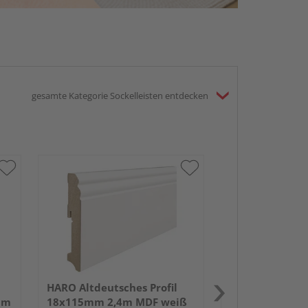
gesamte Kategorie Sockelleisten entdecken
HARO Altdeutsc
18x70mm 2,4m
lackiert RAL90
HARO Altdeutsches Profil
um
18x115mm 2,4m MDF weiß