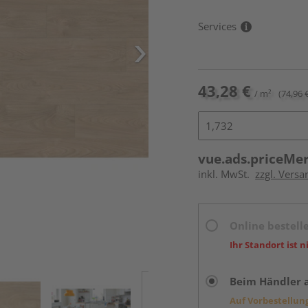
Services
43,28 €
/ m²
(74,96 
vue.ads.priceMe
inkl. MwSt.
zzgl. Versa
Online bestell
Ihr Standort ist n
Beim Händler 
Auf Vorbestellun