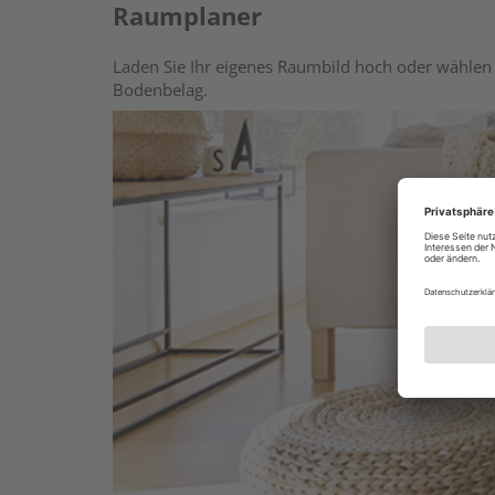
Raumplaner
Laden Sie Ihr eigenes Raumbild hoch oder wählen 
Bodenbelag.