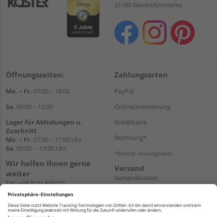
31180 Giesen/Emmerke
Öffnungszeiten:
Zahlungsarten
Mo. – Fr.
07:00 – 18:00
PayPal
Sa.
09:00 – 13:00
Onlineüberweisung
Lager für Abholungen u.
Kreditkarte
Zuschnitt
Rechnung*
Mo. – Fr.
07:30 – 17:00 Uhr
Sa.
09:00 – 13:00 Uhr
*Bonität vorausgesetzt
Wir helfen Ihnen gerne
Versand
weiter
Versandkosten
Tel.:
+49 5121 930211
E-Mail:
holzlandshop@holzland-
koester.de
Newsletter