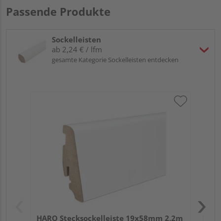
Passende Produkte
Sockelleisten
ab 2,24 € / lfm
gesamte Kategorie Sockelleisten entdecken
HA
PS
HARO Stecksockelleiste 19x58mm 2,2m