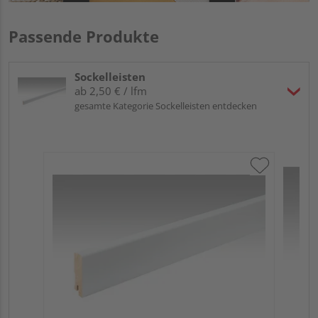
Passende Produkte
Sockelleisten
ab 2,50 € / lfm
gesamte Kategorie Sockelleisten entdecken
ME
Fu
32