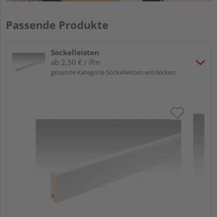
Passende Produkte
Sockelleisten
ab 2,50 € / lfm
gesamte Kategorie Sockelleisten entdecken
ME
Fu
32