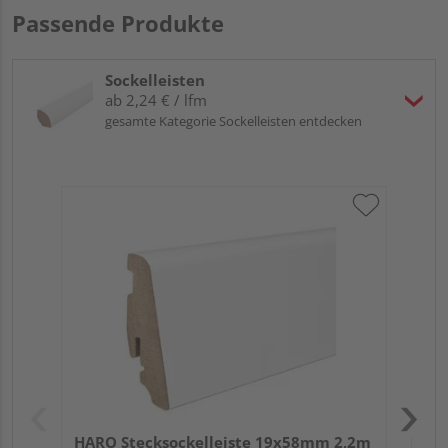
Passende Produkte
Sockelleisten
ab 2,24 € / lfm
gesamte Kategorie Sockelleisten entdecken
HA
wei
HARO Stecksockelleiste 19x58mm 2,2m