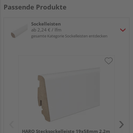
Passende Produkte
Sockelleisten
ab 2,24 € / lfm
gesamte Kategorie Sockelleisten entdecken
HA
PS
HARO Stecksockelleiste 19x58mm 2,2m