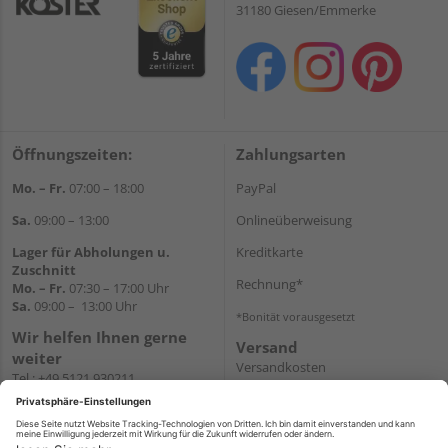
31180 Giesen/Emmerke
Öffnungszeiten:
Zahlungsarten
Mo. – Fr.
07:00 – 18:00
PayPal
Sa.
09:00 – 13:00
Onlineüberweisung
Lager für Abholungen u.
Kreditkarte
Zuschnitt
Rechnung*
Mo. – Fr.
07:30 – 17:00 Uhr
Sa.
09:00 – 13:00 Uhr
*Bonität vorausgesetzt
Wir helfen Ihnen gerne
Versand
weiter
Versandkosten
Tel.:
+49 5121 930211
E-Mail:
holzlandshop@holzland-
koester.de
Newsletter