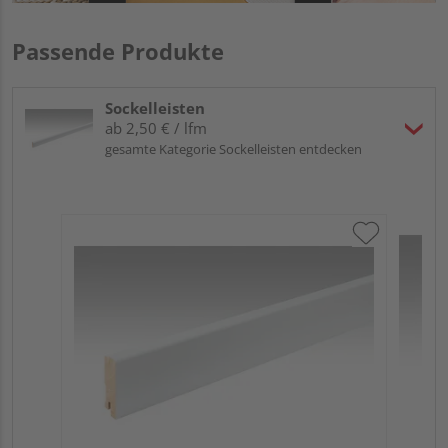
Passende Produkte
Sockelleisten
ab 2,50 € / lfm
gesamte Kategorie Sockelleisten entdecken
ME
Fu
32