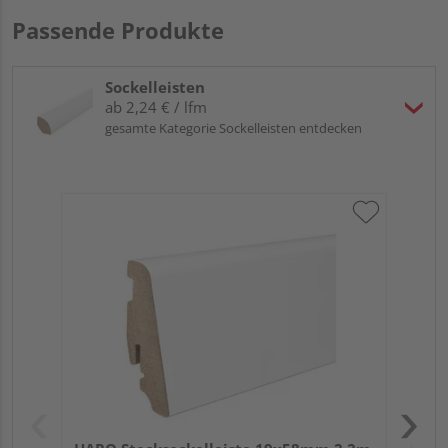
Passende Produkte
Sockelleisten
ab 2,24 € / lfm
gesamte Kategorie Sockelleisten entdecken
HA
PS