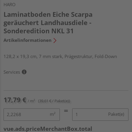
HARO
Laminatboden Eiche Scarpa
geräuchert Landhausdiele -
Sonderedition NKL 31
Artikelinformationen
128,2 x 19,3 cm, 7 mm stark, Prägestruktur, Fold-Down
Services
17,79 €
/ m²
(39,61 € / Paket(e))
m²
Paket(e)
vue.ads.priceMerchantBox.total