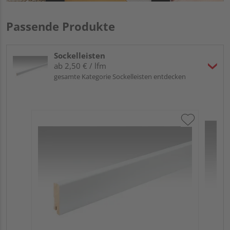
Passende Produkte
Sockelleisten
ab 2,50 € / lfm
gesamte Kategorie Sockelleisten entdecken
ME
Fu
32