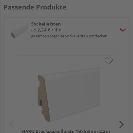
Passende Produkte
Sockelleisten
ab 2,24 € / lfm
gesamte Kategorie Sockelleisten entdecken
HA
wei
HARO Stecksockelleiste 19x58mm 2,2m