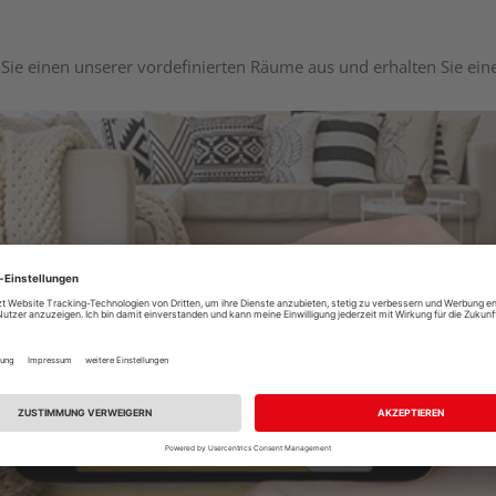
Sie einen unserer vordefinierten Räume aus und erhalten Sie ei
Raumplaner