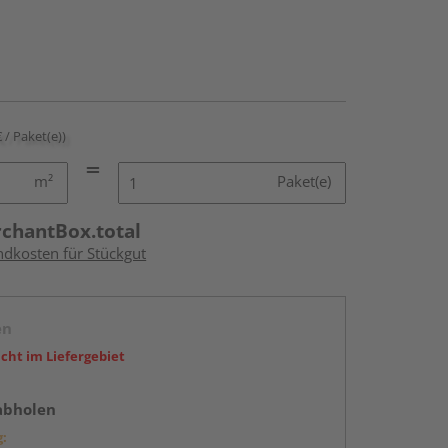
€ / Paket(e))
m²
Paket(e)
rchantBox.total
ndkosten für Stückgut
en
icht im Liefergebiet
abholen
g: