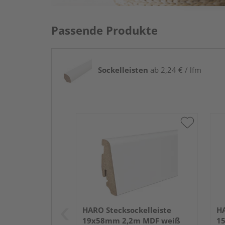
Passende Produkte
Sockelleisten
ab 2,24 € / lfm
HARO Stecksockelleiste
HA
19x58mm 2,2m MDF weiß
1