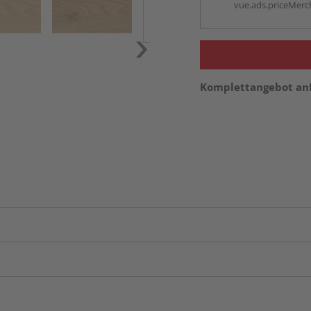
vue.ads.priceMerch
Komplettangebot an