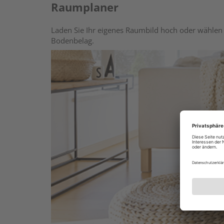
Raumplaner
Laden Sie Ihr eigenes Raumbild hoch oder wählen 
Bodenbelag.