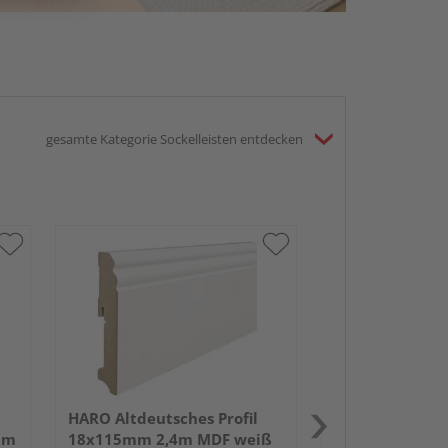
gesamte Kategorie Sockelleisten entdecken
HARO Stecksock
19x58mm 2,2m
foliert struktu
HARO Altdeutsches Profil
um
18x115mm 2,4m MDF weiß