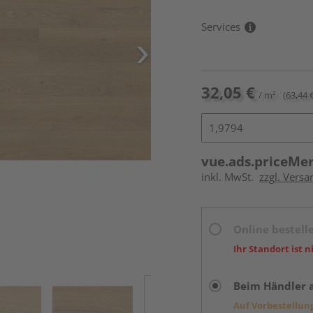
Services
32,05 €
/ m²
(63,44 
vue.ads.priceMe
inkl. MwSt.
zzgl. Versa
Online bestell
Ihr Standort ist n
Beim Händler 
Auf Vorbestellun