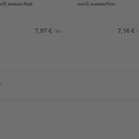
iß wasserfest
weiß wasserfest
7,97 €
7,16 €
/ lfm
/
²