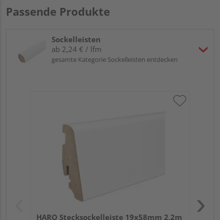
Passende Produkte
Sockelleisten
ab 2,24 € / lfm
gesamte Kategorie Sockelleisten entdecken
HA
PS
HARO Stecksockelleiste 19x58mm 2,2m