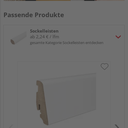
Passende Produkte
Sockelleisten
ab 2,24 € / lfm
gesamte Kategorie Sockelleisten entdecken
HA
PS