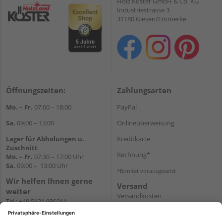
Holz Köster GmbH & Co. KG
Industriestrasse 3
31180 Giesen/Emmerke
Öffnungszeiten:
Zahlungsarten
Mo. – Fr.
07:00 – 18:00
PayPal
Sa.
09:00 – 13:00
Onlineüberweisung
Lager für Abholungen u.
Kreditkarte
Zuschnitt
Rechnung*
Mo. – Fr.
07:30 – 17:00 Uhr
Sa.
09:00 – 13:00 Uhr
*Bonität vorausgesetzt
Wir helfen Ihnen gerne
Versand
weiter
Versandkosten
Tel.:
+49 5121 930211
E-Mail:
holzlandshop@holzland-
koester.de