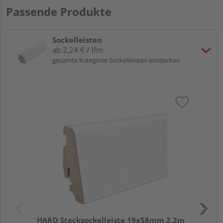
Passende Produkte
Sockelleisten
ab 2,24 € / lfm
gesamte Kategorie Sockelleisten entdecken
HA
wei
HARO Stecksockelleiste 19x58mm 2,2m