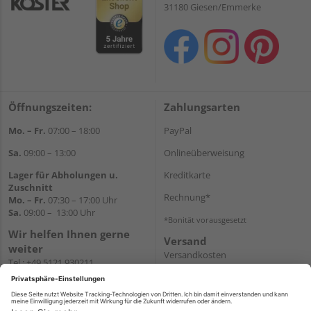
31180 Giesen/Emmerke
Öffnungszeiten:
Zahlungsarten
Mo. – Fr.
07:00 – 18:00
PayPal
Sa.
09:00 – 13:00
Onlineüberweisung
Lager für Abholungen u.
Kreditkarte
Zuschnitt
Rechnung*
Mo. – Fr.
07:30 – 17:00 Uhr
Sa.
09:00 – 13:00 Uhr
*Bonität vorausgesetzt
Wir helfen Ihnen gerne
Versand
weiter
Versandkosten
Tel.:
+49 5121 930211
E-Mail:
holzlandshop@holzland-
koester.de
Newsletter