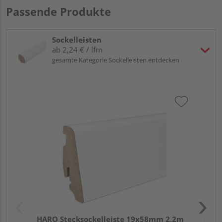
Passende Produkte
Sockelleisten
ab 2,24 € / lfm
gesamte Kategorie Sockelleisten entdecken
HA
wei
HARO Stecksockelleiste 19x58mm 2,2m