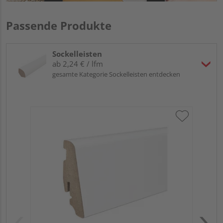
Passende Produkte
Sockelleisten
ab 2,24 € / lfm
gesamte Kategorie Sockelleisten entdecken
HA
wei