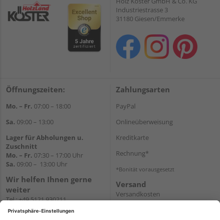
Holz Köster GmbH & Co. KG
Industriestrasse 3
31180 Giesen/Emmerke
Öffnungszeiten:
Zahlungsarten
Mo. – Fr.
07:00 – 18:00
PayPal
Sa.
09:00 – 13:00
Onlineüberweisung
Lager für Abholungen u.
Kreditkarte
Zuschnitt
Rechnung*
Mo. – Fr.
07:30 – 17:00 Uhr
Sa.
09:00 – 13:00 Uhr
*Bonität vorausgesetzt
Wir helfen Ihnen gerne
Versand
weiter
Versandkosten
Tel.:
+49 5121 930211
E-Mail:
holzlandshop@holzland-
koester.de