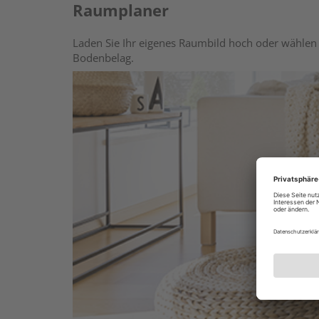
Raumplaner
Laden Sie Ihr eigenes Raumbild hoch oder wählen 
Bodenbelag.