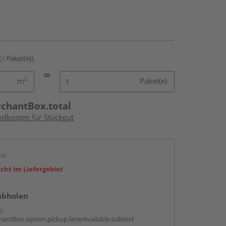
€ / Paket(e))
m²
Paket(e)
rchantBox.total
ndkosten für Stückgut
en
icht im Liefergebiet
abholen
g:
antBox.option.pickup.laterAvailable.subtext