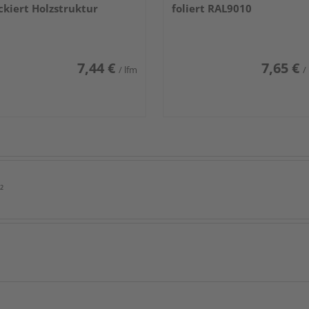
ckiert Holzstruktur
foliert RAL9010
7,44 €
7,65 €
/ lfm
/
²