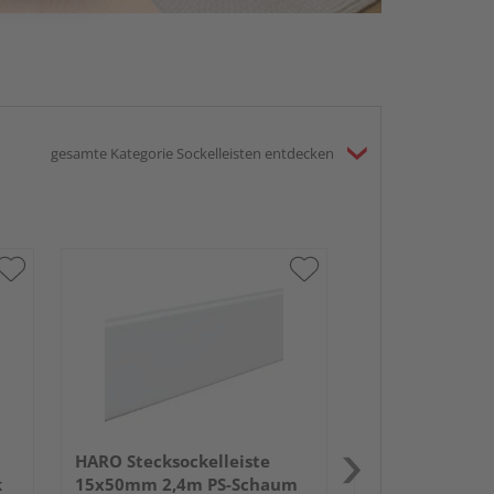
gesamte Kategorie Sockelleisten entdecken
HARO Stecksock
13,5x58mm 2,
weiß wasserfe
HARO Stecksockelleiste
k
15x50mm 2,4m PS-Schaum