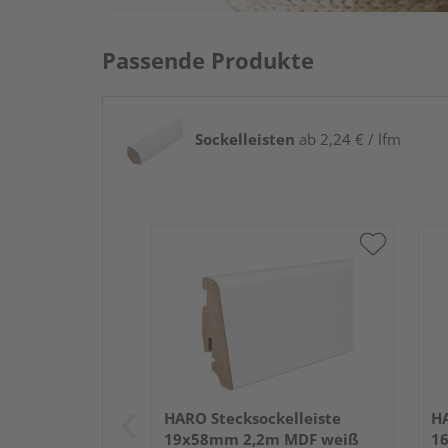
Passende Produkte
Sockelleisten
ab 2,24 € / lfm
HARO Stecksockelleiste
HA
19x58mm 2,2m MDF weiß
1