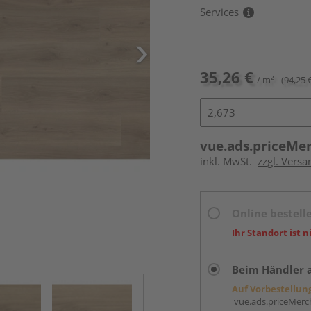
Services
35,26 €
/ m²
(94,25 
vue.ads.priceMe
inkl. MwSt.
zzgl. Versa
Online bestell
Ihr Standort ist n
Beim Händler 
Auf Vorbestellun
vue.ads.priceMerch