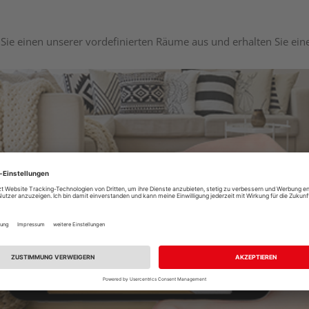
Sie einen unserer vordefinierten Räume aus und erhalten Sie ei
Raumplaner