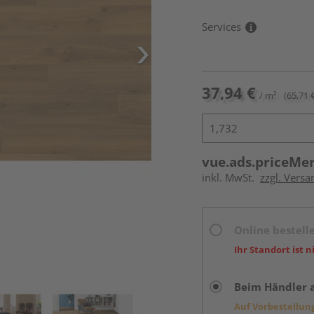
Services
37,94 €
/ m²
(65,71 
vue.ads.priceMe
inkl. MwSt.
zzgl. Versa
Online bestell
Ihr Standort ist n
Beim Händler 
Auf Vorbestellun