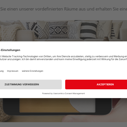
Sie einen unserer vordefinierten Räume aus und erhalten Sie ei
Raumplaner