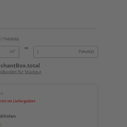
€ / Paket(e))
m²
Paket(e)
rchantBox.total
ndkosten für Stückgut
en
icht im Liefergebiet
abholen
g: