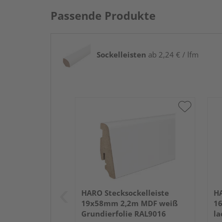
Passende Produkte
Sockelleisten
ab 2,24 € / lfm
HARO Stecksockelleiste
HA
19x58mm 2,2m MDF weiß
1
Grundierfolie RAL9016
la