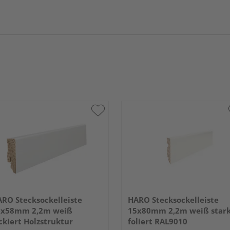
RO Stecksockelleiste
HARO Stecksockelleiste
6x58mm 2,2m weiß
15x80mm 2,2m weiß star
ckiert Holzstruktur
foliert RAL9010