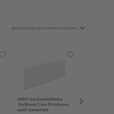
gesamte Kategorie Sockelleisten entdecken
HARO Stecksock
13,5x58mm 2,
weiß wasserfe
HARO Stecksockelleiste
k
15x50mm 2,4m PS-Schaum
weiß wasserfest