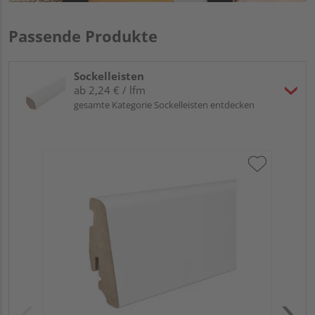
Passende Produkte
Sockelleisten
ab 2,24 € / lfm
gesamte Kategorie Sockelleisten entdecken
HA
wei