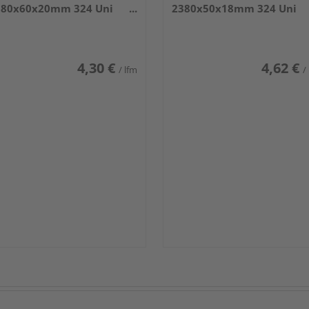
380x60x20mm 324 Uni
2380x50x18mm 324 Uni
iß glänzend DF
weiß glänzend DF
4,30 €
4,62 €
/ lfm
/