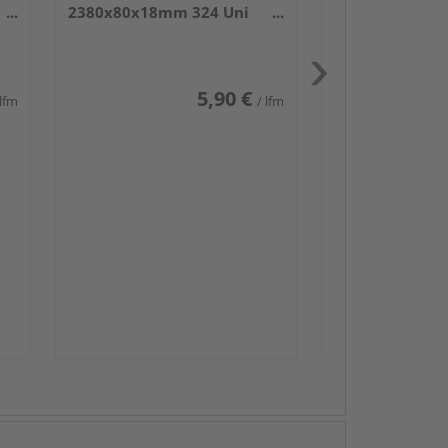
2380x80x18mm 324 Uni
weiß glänzend DF
5,90 €
 lfm
/ lfm
Passendes Zube
Sockelleis