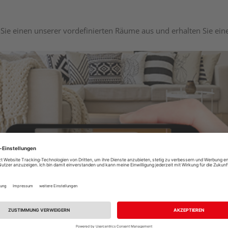
Sie einen unserer vordefinierten Räume aus und erhalten Sie ei
Raumplaner