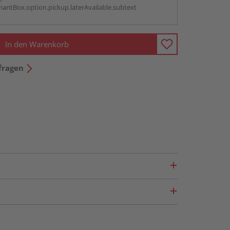
antBox.option.pickup.laterAvailable.subtext
In den Warenkorb
fragen