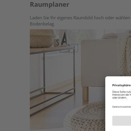
Raumplaner
Laden Sie Ihr eigenes Raumbild hoch oder wählen 
Bodenbelag.