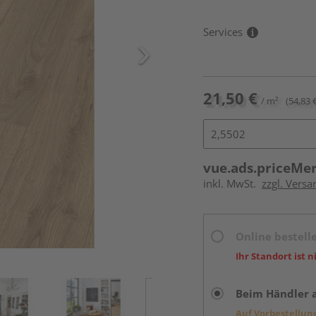
Services
21,50 €
/ m²
(54,83 
vue.ads.priceMe
inkl. MwSt.
zzgl. Versa
Online bestell
Ihr Standort ist n
Beim Händler 
Auf Vorbestellun