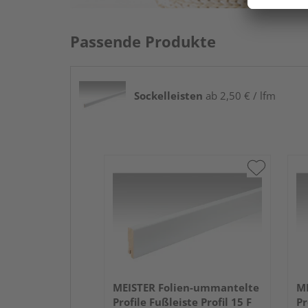
Passende Produkte
Sockelleisten
ab 2,50 € / lfm
MEISTER Folien-ummantelte
ME
Profile Fußleiste Profil 15 F
Pr