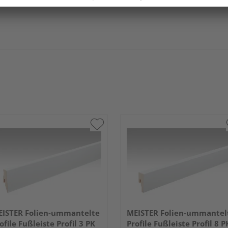
ISTER Folien-ummantelte
MEISTER Folien-ummantel
ofile Fußleiste Profil 3 PK
Profile Fußleiste Profil 8 P