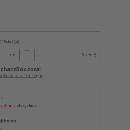
€ / Paket(e))
m²
Paket(e)
rchantBox.total
ndkosten für Stückgut
en
icht im Liefergebiet
abholen
g: