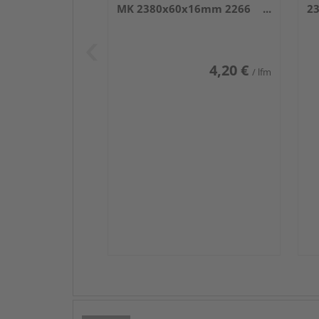
MK 2380x60x16mm 2266
2
Weiß DF (RAL 9016)
we
4,20 €
/ lfm