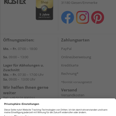
31180 Giesen/Emmerke
Öffnungszeiten:
Zahlungsarten
Mo. – Fr.
07:00 – 18:00
PayPal
Sa.
09:00 – 13:00
Onlineüberweisung
Lager für Abholungen u.
Kreditkarte
Zuschnitt
Rechnung*
Mo. – Fr.
07:30 – 17:00 Uhr
Sa.
09:00 – 13:00 Uhr
*Bonität vorausgesetzt
Wir helfen Ihnen gerne
Versand
weiter
Versandkosten
Tel.:
+49 5121 930211
E-Mail:
holzlandshop@holzland-
koester.de
Newsletter