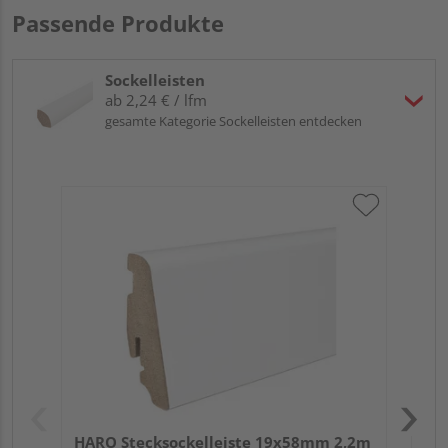
Passende Produkte
Sockelleisten
ab 2,24 € / lfm
gesamte Kategorie Sockelleisten entdecken
HA
PS
HARO Stecksockelleiste 19x58mm 2,2m