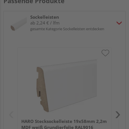
Passende Produkte
Sockelleisten
ab 2,24 € / lfm
gesamte Kategorie Sockelleisten entdecken
HA
PS
HARO Stecksockelleiste 19x58mm 2,2m
MDF weiß Grundierfolie RAL9016