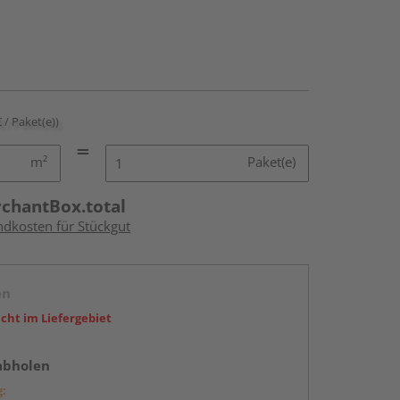
€ / Paket(e))
m²
Paket(e)
rchantBox.total
ndkosten für Stückgut
en
icht im Liefergebiet
abholen
g: