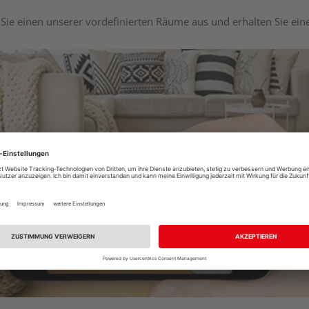
Sie einen unserer vordefinierten Räume aus und erhalten Sie ei
Raumplaner