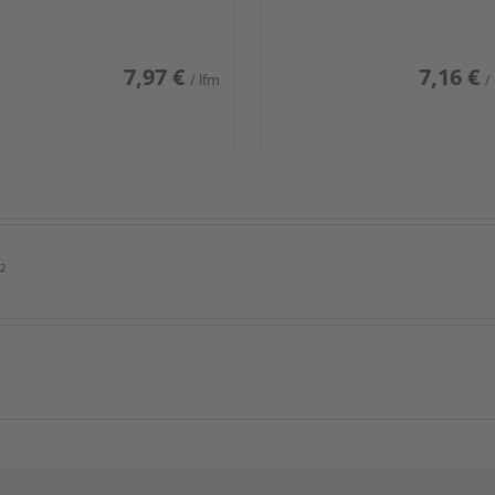
7,97 €
7,16 €
/ lfm
/
²