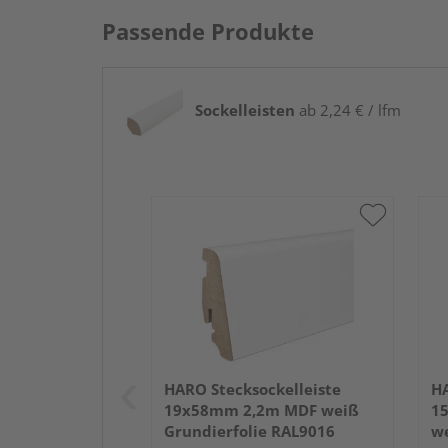
Passende Produkte
Sockelleisten
ab 2,24 € / lfm
HARO Stecksockelleiste
HA
19x58mm 2,2m MDF weiß
1
Grundierfolie RAL9016
we