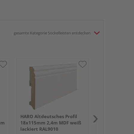
gesamte Kategorie Sockelleisten entdecken
HARO Altdeutsc
18x70mm 2,4m
lackiert RAL90
HARO Altdeutsches Profil
um
18x115mm 2,4m MDF weiß
lackiert RAL9010