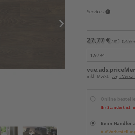
Services
27,77 €
/ m²
(54,97 
vue.ads.priceMe
inkl. MwSt.
zzgl. Versa
Online bestell
Ihr Standort ist n
Beim Händler 
Auf Vorbestellun