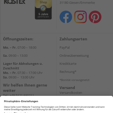
31180 Giesen/Emmerke
Öffnungszeiten:
Zahlungsarten
Mo. – Fr.
07:00 – 18:00
PayPal
Sa.
09:00 – 13:00
Onlineüberweisung
Lager für Abholungen u.
Kreditkarte
Zuschnitt
Rechnung*
Mo. – Fr.
07:30 – 17:00 Uhr
Sa.
09:00 – 13:00 Uhr
*Bonität vorausgesetzt
Wir helfen Ihnen gerne
Versand
weiter
Versandkosten
Tel.:
+49 5121 930211
E-Mail:
holzlandshop@holzland-
koester.de
Newsletter