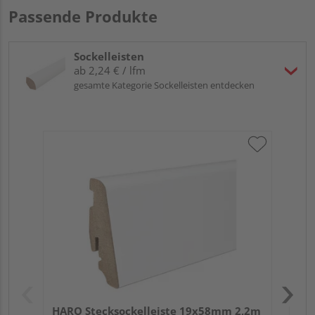
Passende Produkte
Sockelleisten
ab 2,24 € / lfm
gesamte Kategorie Sockelleisten entdecken
HA
PS
HARO Stecksockelleiste 19x58mm 2,2m