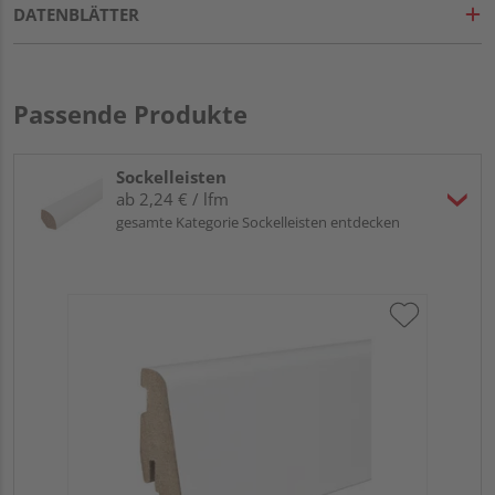
DATENBLÄTTER
Passende Produkte
Sockelleisten
ab 2,24 € / lfm
gesamte Kategorie Sockelleisten entdecken
HA
wei